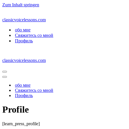
Zum Inhalt springen
classicvoicelessons.com
обо мне
Свяжитесь со мной
Профиль
classicvoicelessons.com
Navigations-
Menü
Navigations-
Menü
обо мне
Свяжитесь со мной
Профиль
Profile
[learn_press_profile]