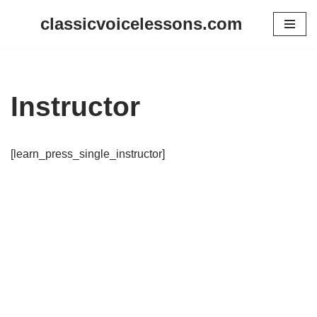
classicvoicelessons.com
Zum
Inhalt
springen
Instructor
[learn_press_single_instructor]